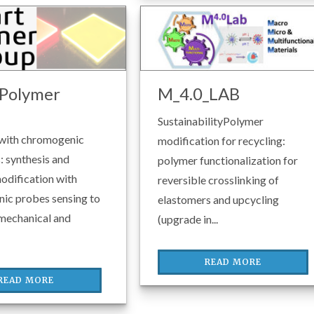
 Polymer
M_4.0_LAB
SustainabilityPolymer
with chromogenic
modification for recycling:
: synthesis and
polymer functionalization for
odification with
reversible crosslinking of
ic probes sensing to
elastomers and upcycling
 mechanical and
(upgrade in...
READ MORE
READ MORE