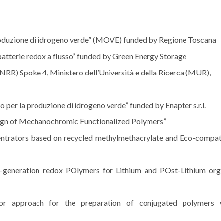
oduzione di idrogeno verde” (MOVE) funded by Regione Toscana
batterie redox a flusso” funded by Green Energy Storage
R) Spoke 4, Ministero dell’Università e della Ricerca (MUR),
per la produzione di idrogeno verde” funded by Enapter s.r.l.
gn of Mechanochromic Functionalized Polymers”
rators based on recycled methylmethacrylate and Eco-compat
eration redox POlymers for Lithium and POst-Lithium org
r approach for the preparation of conjugated polymers 