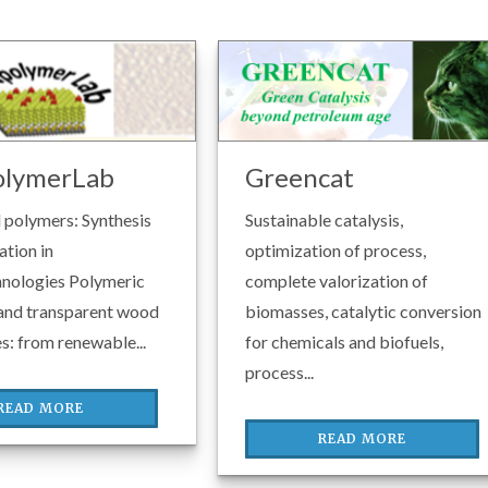
lymerLab
Greencat
 polymers: Synthesis
Sustainable catalysis,
ation in
optimization of process,
hnologies Polymeric
complete valorization of
 and transparent wood
biomasses, catalytic conversion
: from renewable...
for chemicals and biofuels,
process...
READ MORE
READ MORE