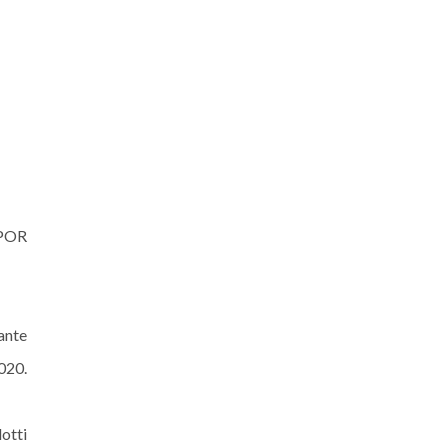
 POR
ante
020.
otti