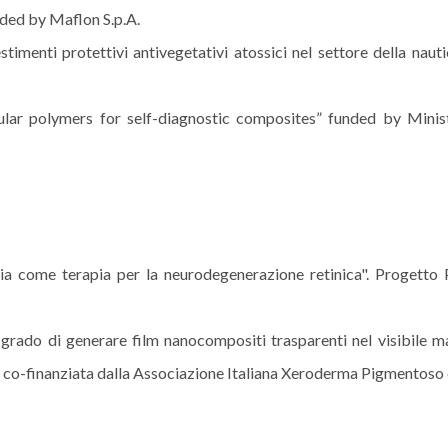
nded by Maflon S.p.A.
imenti protettivi antivegetativi atossici nel settore della nauti
ar polymers for self-diagnostic composites” funded by Minis
ia come terapia per la neurodegenerazione retinica". Progetto
 grado di generare film nanocompositi trasparenti nel visibile m
a co-finanziata dalla Associazione Italiana Xeroderma Pigmentoso 