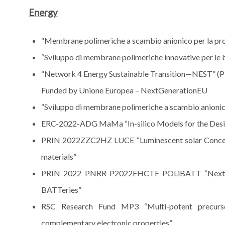
Energy
“Membrane polimeriche a scambio anionico per la pr
“Sviluppo di membrane polimeriche innovative per le 
“Network 4 Energy Sustainable Transition—NEST” (PNR
Funded by Unione Europea – NextGenerationEU
“Sviluppo di membrane polimeriche a scambio anionico 
ERC-2022-ADG MaMa “In-silico Models for the Desi
PRIN 2022ZZC2HZ LUCE “Luminescent solar Concent
materials”
PRIN 2022 PNRR P2022FHCTE POLiBATT “Next-gen
BATTeries”
RSC Research Fund MP3 “Multi-potent precurso
complementary electronic properties”