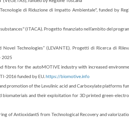
nda” (VEGETAS), funded by Regione Toscana
 Tecnologie di Riduzione di Impatto Ambientale", funded by Reg
 substances" (ITACA). Progetto finanziato nell’ambito del progr
d Novel Technologies” (LEVANTE). Progetti di Ricerca di Rilev
- 2025
fibres for the autoMOTIVE industry with increased environme
-JTI-2016 funded by EU.
https://biomotive.info
romotion of the Levulinic acid and Carboxylate platforms fu
biomaterials and their exploitation for 3D printed green-electro
of AntioxidantS from Technological Recovery and valorizatio