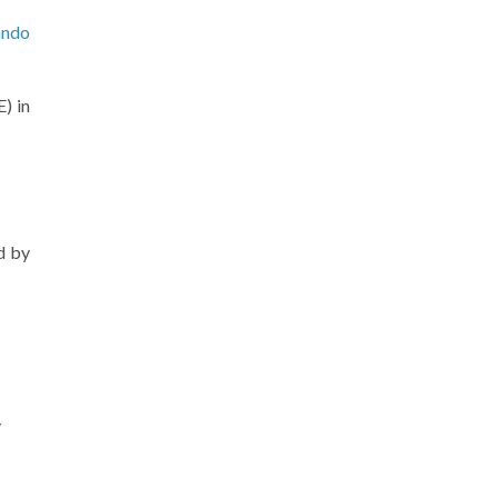
ando
) in
d by
y