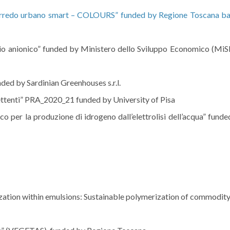
 arredo urbano smart – COLOURS” funded by Regione Toscana b
 anionico” funded by Ministero dello Sviluppo Economico (MiSE
ded by Sardinian Greenhouses s.r.l.
ettenti” PRA_2020_21 funded by University of Pisa
 per la produzione di idrogeno dall’elettrolisi dell’acqua” funde
zation within emulsions: Sustainable polymerization of commodit