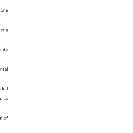
ione
amma
ante
ntal
nded
nics
n of