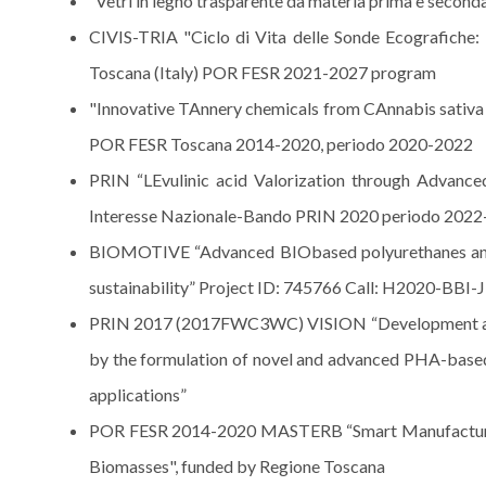
“Vetri in legno trasparente da materia prima e seco
CIVIS-TRIA "Ciclo di Vita delle Sonde Ecografiche:
Toscana (Italy) POR FESR 2021-2027 program
"Innovative TAnnery chemicals from CAnnabis sativa
POR FESR Toscana 2014-2020, periodo 2020-2022
PRIN “LEvulinic acid Valorization through Advance
Interesse Nazionale-Bando PRIN 2020 periodo 2022
BIOMOTIVE “Advanced BIObased polyurethanes and 
sustainability” Project ID: 745766 Call: H2020-BBI
PRIN 2017 (2017FWC3WC) VISION “Development and p
by the formulation of novel and advanced PHA-based 
applications”
POR FESR 2014-2020 MASTERB “Smart Manufacturing 
Biomasses", funded by Regione Toscana