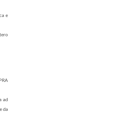
ca e
tero
 PRA
a ad
e da