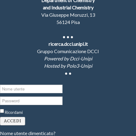
Department of Chemistry
and Industrial Chemistry
Via Giuseppe Moruzzi, 13
56124 Pisa
●
● ●
ricerca.dcci.unipi.it
Gruppo Comunicazione DCCI
Powered by Dcci-Unipi
Hosted by Polo3-Unipi
●
●
Nome
utente
Password
Ricordami
ACCEDI
Nome utente dimenticato?