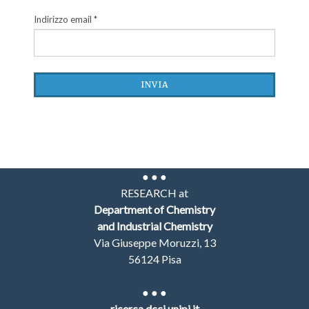
Indirizzo email
*
INVIA
● ● ●
RESEARCH at
Department of Chemistry
and Industrial Chemistry
Via Giuseppe Moruzzi, 13
56124 Pisa
●
● ●
ricerca.dcci.unipi.it