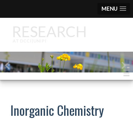
MENU
RESEARCH
AT DCCI|UNIPI
Inorganic Chemistry