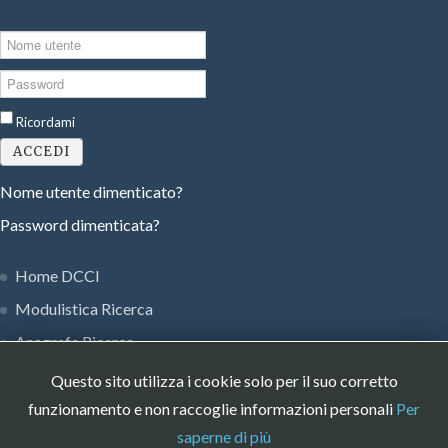
Nome
utente
Password
Ricordami
ACCEDI
Nome utente dimenticato?
Password dimenticata?
Home DCCI
Modulistica Ricerca
Anagrafe Ricerca
Privacy Policy
Questo sito utilizza i cookie solo per il suo corretto
Museo Strumenti DCCI
funzionamento e non raccoglie informazioni personali
Per
saperne di più